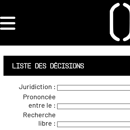
×
ORDRE DES
ARCHITECTES
ACCUEIL
LISTE DES DÉCISIONS
LISTE DES
Juridiction :
ARCHITECTES
Prononcée
entre le :
JURISPRUDENCE
Recherche
ANNEXE 4 CODT
libre :