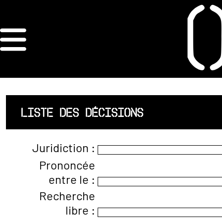
×
ORDRE DES
ARCHITECTES
ACCUEIL
LISTE DES DÉCISIONS
LISTE DES
Juridiction :
ARCHITECTES
Prononcée
entre le :
JURISPRUDENCE
Recherche
ANNEXE 4 CODT
libre :