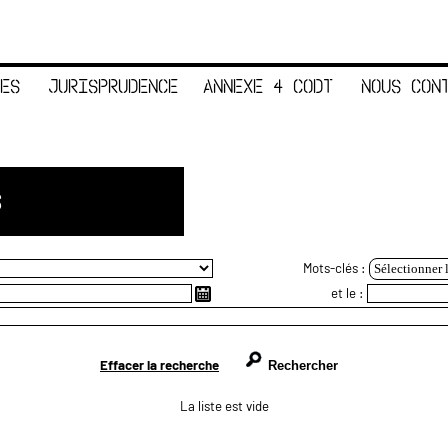
ES
JURISPRUDENCE
ANNEXE 4 CODT
NOUS CON
S
Mots-clés :
Sélectionner 
et le :
Effacer la recherche
La liste est vide