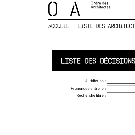
×
ORDRE DES
ARCHITECTES
ACCUEIL
LISTE DES ARCHITECT
ACCUEIL
LISTE DES
ARCHITECTES
JURISPRUDENCE
LISTE DES DÉCISION
ANNEXE 4 CODT
NOUS
Juridiction :
CONTACTER
Prononcée entre le :
Recherche libre :