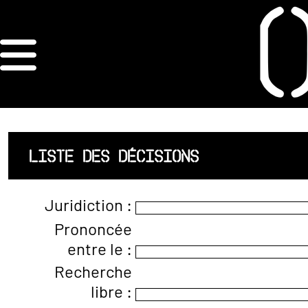
×
ORDRE DES
ARCHITECTES
ACCUEIL
LISTE DES DÉCISIONS
LISTE DES
Juridiction :
ARCHITECTES
Prononcée
entre le :
JURISPRUDENCE
Recherche
ANNEXE 4 CODT
libre :