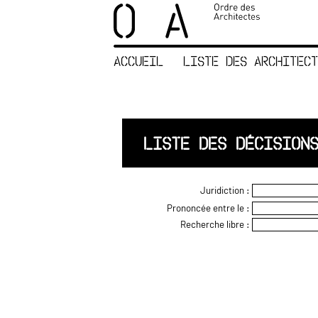
×
ORDRE DES
ARCHITECTES
ACCUEIL
LISTE DES ARCHITECT
ACCUEIL
LISTE DES
ARCHITECTES
JURISPRUDENCE
LISTE DES DÉCISION
ANNEXE 4 CODT
NOUS
Juridiction :
CONTACTER
Prononcée entre le :
Recherche libre :