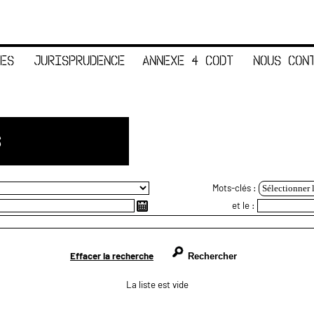
ES
JURISPRUDENCE
ANNEXE 4 CODT
NOUS CON
S
Mots-clés :
Sélectionner 
et le :
Effacer la recherche
La liste est vide