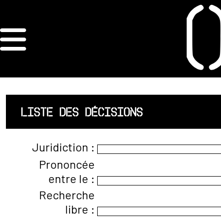
×
ORDRE DES
ARCHITECTES
ACCUEIL
LISTE DES DÉCISIONS
LISTE DES
Juridiction :
ARCHITECTES
Prononcée
entre le :
JURISPRUDENCE
Recherche
ANNEXE 4 CODT
libre :