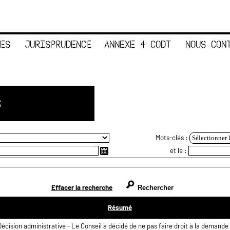
ES
JURISPRUDENCE
ANNEXE 4 CODT
NOUS CON
S
Mots-clés :
Sélectionner 
et le :
Effacer la recherche
Résumé
Décision administrative - Le Conseil a décidé de ne pas faire droit à la demande