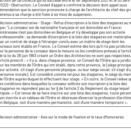
du nom de l'architecte qui lui succède entre le 1er septembre 2021 et le 30 avril
2022) - Obstruction. Le Conseil d'appel a confirmé la décision dont appel sous
l’émendation que la sanction prononcée à charge de l'architecte du chef des gri
retenus à sa charge a été fixée à six mois de suspension.
Décision administrative - Stage - Refus d'inscription à la liste des stagiaires au 
que: "La consœur est de nationalité française et est domiciliée en France;
l’intéressée n’est pas domiciliée en Belgique et n’y développe pas son activité
professionnelle ; sa demande d’inscription à la liste des stagiaires est matériali
par un contrat de stage à l’étranger conclu avec un maître de stage dont les
bureaux sont établis en France. Le Conseil estime dès lors qu’il n’a pas juridictio
sur la personne de la consœur dans la mesure où les conditions prévues à l’articl
de la loi du 26 juin 1963 créant un Ordre des Architectes ne sont pas respectées
article prescrit : « Il y a, dans chaque province, un Conseil de l'Ordre qui a juridi
sur les membres de l'Ordre qui ont établi, dans cette province, le [siège principa
leur activité, s'il s'agit d'une personne physique, ou leur siège social, s'il s'agit d'
personne morale]. Est considéré comme tel pour les stagiaires, le siège du me
de l'Ordre auprès duquel ils effectuent leur stage. » En outre, le Conseil relève 
les conditions dans lesquelles la consœur sollicite son inscription à la liste des
stagiaires ne répondent pas au 1er § de l’article 2 du Règlement du stage lequel
stipule :« Est tenue de se faire inscrire sur une liste des stagiaires, toute perso
non inscrite à un tableau de l’Ordre et désireuse d'exercer la profession d’archit
en Belgique, soit d'une manière permanente, soit d'une manière temporaire ».
Décision administrative - Avis sur le mode de fixation et le taux d'honoraires