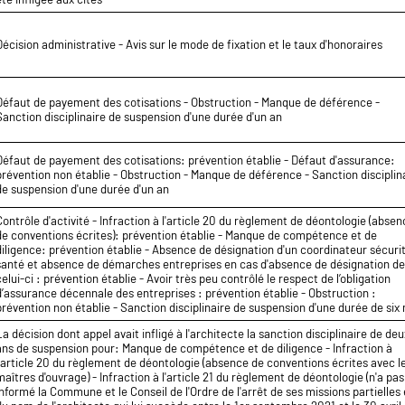
Décision administrative - Avis sur le mode de fixation et le taux d'honoraires
Défaut de payement des cotisations - Obstruction - Manque de déférence -
Sanction disciplinaire de suspension d'une durée d'un an
Défaut de payement des cotisations: prévention établie - Défaut d'assurance:
prévention non établie - Obstruction - Manque de déférence - Sanction disciplin
de suspension d'une durée d'un an
Contrôle d'activité - Infraction à l'article 20 du règlement de déontologie (abse
de conventions écrites): prévention établie - Manque de compétence et de
diligence: prévention établie - Absence de désignation d'un coordinateur sécuri
santé et absence de démarches entreprises en cas d'absence de désignation d
celui-ci : prévention établie - Avoir très peu contrôlé le respect de l’obligation
d’assurance décennale des entreprises : prévention établie - Obstruction :
prévention non établie - Sanction disciplinaire de suspension d'une durée de six
La décision dont appel avait infligé à l'architecte la sanction disciplinaire de deu
ans de suspension pour: Manque de compétence et de diligence - Infraction à
l'article 20 du règlement de déontologie (absence de conventions écrites avec l
maîtres d'ouvrage) - Infraction à l'article 21 du règlement de déontologie (n'a pas
informé la Commune et le Conseil de l'Ordre de l'arrêt de ses missions partielles 