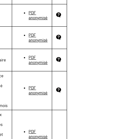
PDF
anonymisé
PDF
anonymisé
PDF
aire
anonymisé
nce
té
PDF
e
anonymisé
 mois
x
es
PDF
et
anonymisé