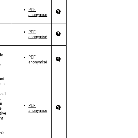
PDF
anonymisé
PDF
anonymisé
de
PDF
anonymisé
n
ant
ion
es 1
s
ui
PDF
e
anonymisé
tive
ant
-
n'a