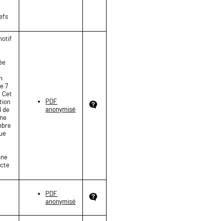
efs
motif
sée
n
e 7
. Cet
PDF
ction
anonymisé
l de
une
mbre
que
nne
ecte
PDF
anonymisé