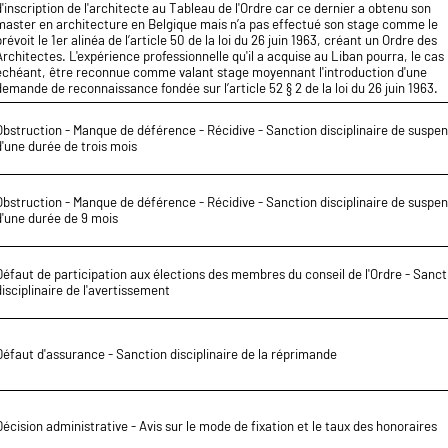
d'inscription de l'architecte au Tableau de l'Ordre car ce dernier a obtenu son
master en architecture en Belgique mais n’a pas effectué son stage comme le
prévoit le 1er alinéa de l’article 50 de la loi du 26 juin 1963, créant un Ordre des
Architectes. L'expérience professionnelle qu'il a acquise au Liban pourra, le cas
échéant, être reconnue comme valant stage moyennant l'introduction d'une
demande de reconnaissance fondée sur l’article 52 § 2 de la loi du 26 juin 1963.
Obstruction - Manque de déférence - Récidive - Sanction disciplinaire de suspe
d'une durée de trois mois
Obstruction - Manque de déférence - Récidive - Sanction disciplinaire de suspe
d'une durée de 9 mois
Défaut de participation aux élections des membres du conseil de l'Ordre - Sanct
disciplinaire de l'avertissement
Défaut d'assurance - Sanction disciplinaire de la réprimande
Décision administrative - Avis sur le mode de fixation et le taux des honoraires