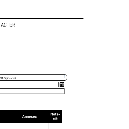
TACTER
les options
Mots-
Annexes
clé