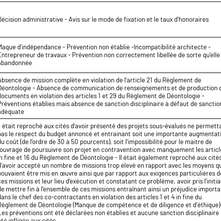
Décision administrative - Avis sur le mode de fixation et le taux d'honoraires
Maque d'indépendance - Prévention non établie -Incompatibilité architecte -
Entrepreneur de travaux - Prévention non correctement libellée de sorte qu'elle
abandonnée
Absence de mission complète en violation de l’article 21 du Règlement de
Déontologie - Absence de communication de renseignements et de production 
documents en violation des articles 1 et 29 du Règlement de Déontologie -
Préventions établies mais absence de sanction disciplinaire à défaut de sanctio
adéquate
Il était reproché aux cités d'avoir présenté des projets sous-évalués ne permett
pas le respect du budget annoncé et entrainant soit une importante augmentat
du coût (de l’ordre de 30 à 50 pourcents), soit l’impossibilité pour le maitre de
l’ouvrage de poursuivre son projet en contravention avec manquement les articl
in fine et 16 du Règlement de Déontologie - Il était également reproché aux cité
d'avoir accepté un nombre de missions trop élevé en rapport avec les moyens q
pouvaient être mis en œuvre ainsi que par rapport aux exigences particulières d
ces missions et leur lieu d’exécution et constatant ce problème, avoir pris l’initia
de mettre fin à l’ensemble de ces missions entraînant ainsi un préjudice import
dans le chef des co-contractants en violation des articles 1 et 4 in fine du
Règlement de Déontologie (Manque de compétence et de diligence et d'éthique)
Les préventions ont été déclarées non établies et aucune sanction disciplinaire 
été infligée aux cités