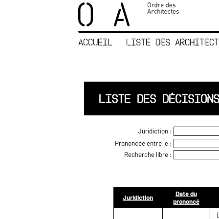
×
ORDRE DES
ARCHITECTES
ACCUEIL
LISTE DES ARCHITECT
ACCUEIL
LISTE DES
ARCHITECTES
JURISPRUDENCE
LISTE DES DÉCISION
ANNEXE 4 CODT
NOUS
Juridiction :
CONTACTER
Prononcée entre le :
Recherche libre :
Date du
Juridiction
prononcé