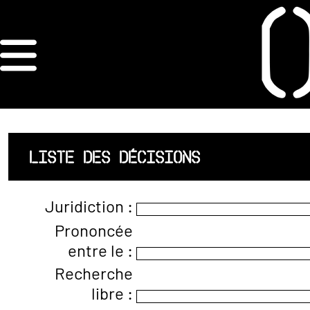
×
ORDRE DES
ARCHITECTES
ACCUEIL
LISTE DES DÉCISIONS
LISTE DES
Juridiction :
ARCHITECTES
Prononcée
entre le :
JURISPRUDENCE
Recherche
ANNEXE 4 CODT
libre :