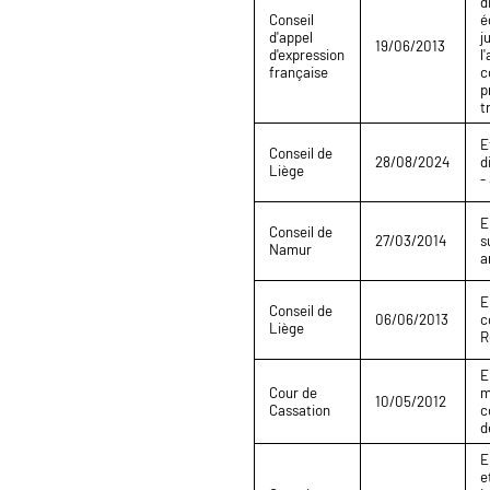
d
Conseil
é
d'appel
j
19/06/2013
d'expression
l
française
c
p
t
E
Conseil de
28/08/2024
d
Liège
-
E
Conseil de
27/03/2014
s
Namur
a
E
Conseil de
06/06/2013
c
Liège
R
E
Cour de
m
10/05/2012
Cassation
c
d
E
e