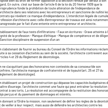
ispose bien du droit de former opposition à la décision rendue par défaut à son
gard. En outre, c'est sur base de l'article 6 de la loi du 20 février 1939 que la
urisprudence fonde la prohibition de toute altération de l'indépendance de
'architecte dans ses relations avec les entrepreneurs et sanctionne de nullité le
ontrats qui révèlent ce manque d'indépendance. L'interdiction légale de cumule
rofession d'architecte avec celle d'entrepreneur de travaux est ainsi notammen
ransgressée par le fait d'une entente entre entrepreneur et architecte.
tablissement de faux tests d'infiltrations - Faux en écritures - Grave atteinte à 
ignité de la profession - Manque d'éthique - Manque de compétence et de dilige
 Sanction disciplinaire de suspension d'un an
n s’abstenant de fournir au bureau du Conseil de l’Ordre les informations récla
uite à sa cessation d’activités au sein de la société, l’architecte contrevient aux
rticles 4 et 29 du Règlement de déontologie.
n ne s'acquittant pas des honoraires non contestés de sa consoeur/de son
onfrère, l'architecte manque de confraternité et de loyauté (art. 25 et 27 du
èglement de déontologie).
n établissant un projet de construction qui dépasse les capacités budgétaires 
aître d'ouvrage, l'architecte commet une faute qui peut entraîner la résolution
ontrat à ses torts. La résolution est accompagnée de la restitution des honorai
éjà perçus et du paiement de dommages et intérêts.
n donnant à l'Ordre la mission, non seulement de définir les règles de la déonto
t de veiller à leur respect, mais aussi de défendre les architectes contre les