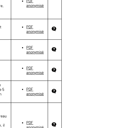
PDF
anonymisé
re,
t
PDF
anonymisé
PDF
anonymisé
PDF
anonymisé
e
PDF
e 5
anonymisé
n
ureau
PDF
 il
anonymisé