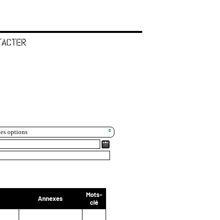
TACTER
les options
Mots-
Annexes
clé