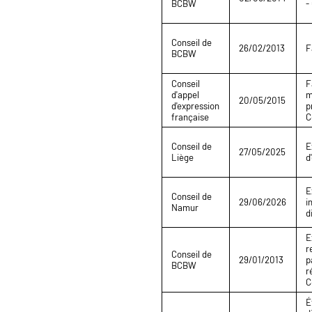
BCBW
-
Conseil de
26/02/2013
F
BCBW
Conseil
F
d'appel
m
20/05/2015
d'expression
p
française
C
Conseil de
E
27/05/2025
Liège
d
E
Conseil de
29/06/2026
i
Namur
d
E
r
Conseil de
29/01/2013
p
BCBW
r
C
É