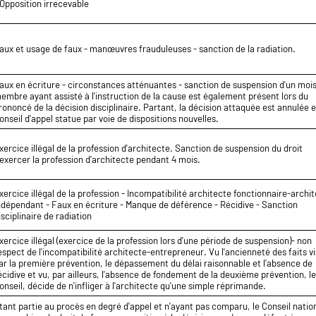
 Opposition irrecevable
aux et usage de faux - manœuvres frauduleuses - sanction de la radiation.
aux en écriture - circonstances atténuantes - sanction de suspension d'un moi
embre ayant assisté à l'instruction de la cause est également présent lors du
rononcé de la décision disciplinaire. Partant, la décision attaquée est annulée e
onseil d'appel statue par voie de dispositions nouvelles.
xercice illégal de la profession d'architecte. Sanction de suspension du droit
'exercer la profession d'architecte pendant 4 mois.
xercice illégal de la profession - Incompatibilité architecte fonctionnaire-archi
ndépendant - Faux en écriture - Manque de déférence - Récidive - Sanction
isciplinaire de radiation
xercice illégal (exercice de la profession lors d'une période de suspension)- non
espect de l'incompatibilité architecte-entrepreneur. Vu l'ancienneté des faits v
ar la première prévention, le dépassement du délai raisonnable et l'absence de
écidive et vu, par ailleurs, l'absence de fondement de la deuxième prévention, l
onseil, décide de n'infliger à l'architecte qu'une simple réprimande.
tant partie au procès en degré d'appel et n'ayant pas comparu, le Conseil natio