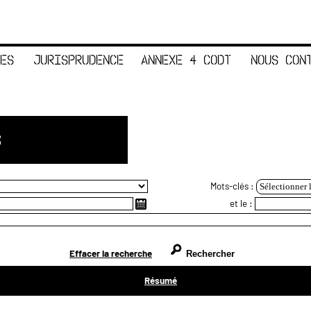
ES
JURISPRUDENCE
ANNEXE 4 CODT
NOUS CON
S
Mots-clés :
Sélectionner 
et le :
Effacer la recherche
Résumé