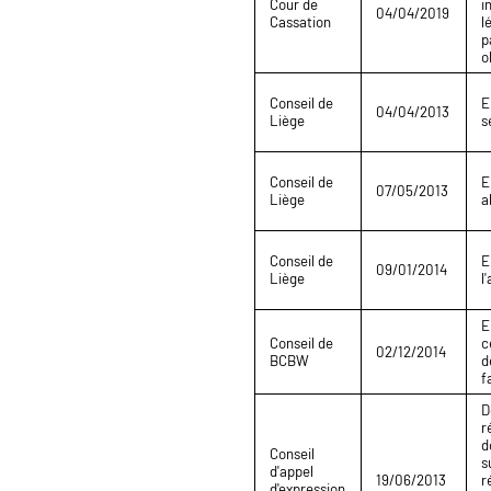
Cour de
i
04/04/2019
Cassation
l
p
o
Conseil de
E
04/04/2013
Liège
s
Conseil de
E
07/05/2013
Liège
a
Conseil de
E
09/01/2014
Liège
l
E
Conseil de
c
02/12/2014
BCBW
d
f
D
r
d
Conseil
s
d'appel
19/06/2013
r
d'expression