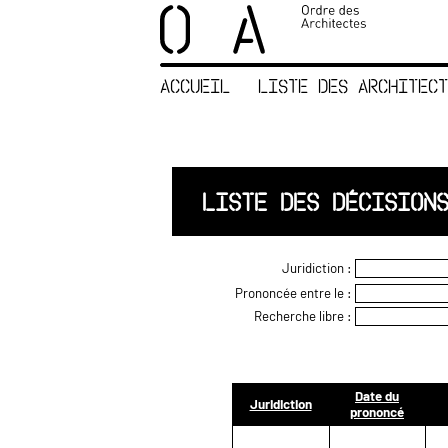
×
ORDRE DES
ARCHITECTES
ACCUEIL
LISTE DES ARCHITECT
ACCUEIL
LISTE DES
ARCHITECTES
JURISPRUDENCE
LISTE DES DÉCISION
ANNEXE 4 CODT
NOUS
Juridiction :
CONTACTER
Prononcée entre le :
Recherche libre :
Date du
Juridiction
prononcé