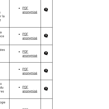
PDF
anonymisé
s
r la
t
la
PDF
nce
anonymisé
mées
PDF
anonymisé
PDF
anonymisé
du
PDF
 du
anonymisé
res
logie