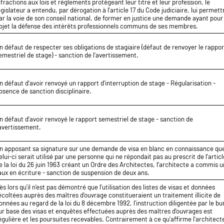
nfractions aux lois et règlements protégeant leur titre et leur profession, le
égislateur a entendu, par dérogation à l'article 17 du Code judiciaire, lui permett
ar la voie de son conseil national, de former en justice une demande ayant pour
bjet la défense des intérêts professionnels communs de ses membres.
n défaut de respecter ses obligations de stagiaire (défaut de renvoyer le rappor
emestriel de stage) - sanction de l'avertissement.
n défaut d'avoir renvoyé un rapport d'interruption de stage - Régularisation -
bsence de sanction disciplinaire.
n défaut d'avoir renvoyé le rapport semestriel de stage - sanction de
'avertissement.
n apposant sa signature sur une demande de visa en blanc en connaissance qu
elui-ci serait utilisé par une personne qui ne répondait pas au prescrit de l’articl
e la loi du 26 juin 1963 créant un Ordre des Architectes, l’architecte a commis u
aux en écriture - sanction de suspension de deux ans.
ès lors qu'il n'est pas démontré que l'utilisation des listes de visas et données
écoltées auprès des maîtres d'ouvrage constitueraient un traitement illicite de
onnées au regard de la loi du 8 décembre 1992, l'instruction diligentée par le b
ur base des visas et enquêtes effectuées auprès des maîtres d'ouvrages est
égulière et les poursuites recevables. Contrairement à ce qu'affirme l'architecte,