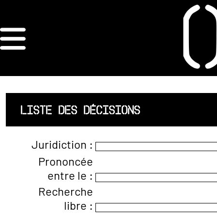
×
ORDRE DES
ARCHITECTES
ACCUEIL
LISTE DES DÉCISIONS
LISTE DES
Juridiction :
ARCHITECTES
Prononcée
entre le :
JURISPRUDENCE
Recherche
ANNEXE 4 CODT
libre :