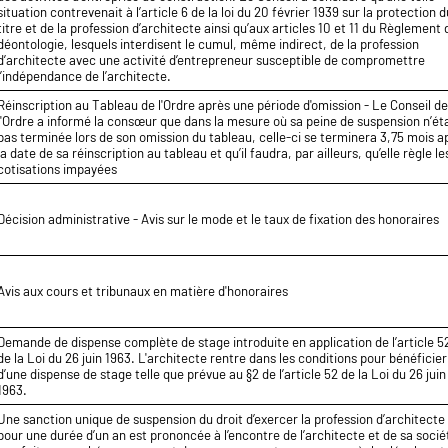
situation contrevenait à l’article 6 de la loi du 20 février 1939 sur la protection 
titre et de la profession d’architecte ainsi qu’aux articles 10 et 11 du Règlement 
déontologie, lesquels interdisent le cumul, même indirect, de la profession
d’architecte avec une activité d’entrepreneur susceptible de compromettre
l’indépendance de l’architecte.
Réinscription au Tableau de l'Ordre après une période d'omission - Le Conseil d
l'Ordre a informé la consœur que dans la mesure où sa peine de suspension n’éta
pas terminée lors de son omission du tableau, celle-ci se terminera 3,75 mois a
la date de sa réinscription au tableau et qu’il faudra, par ailleurs, qu’elle règle le
cotisations impayées
Décision administrative - Avis sur le mode et le taux de fixation des honoraires
Avis aux cours et tribunaux en matière d'honoraires
Demande de dispense complète de stage introduite en application de l’article 5
de la Loi du 26 juin 1963. L'architecte rentre dans les conditions pour bénéficier
d’une dispense de stage telle que prévue au §2 de l’article 52 de la Loi du 26 juin
1963.
Une sanction unique de suspension du droit d’exercer la profession d’architecte
pour une durée d’un an est prononcée à l’encontre de l’architecte et de sa socié