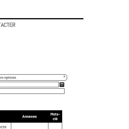
TACTER
les options
Mots-
Annexes
clé
ecte