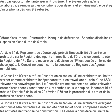
n'est pas opportun d'en autoriser un troisième. Il relève en outre qu'une
collaboratrice remplissait les conditions pour devenir elle-même maître de stag
L'inscription a dès lors été refusée.
Défaut d'assurance - Obstruction- Manque de déférence - Sanction disciplinair
suspension d'une durée de 6 mois
L’article 34 du Règlement de déontologie prévoit l’impossibilité d’inscrire un
architecte sur le Registre des Agents immobiliers de l’Ordre si ce dernier a été 
du Registre de l’IPI. Dans la mesure où la décision de l’IPI est coulée en force de
chose jugée, le Conseil ne peut inscrire la consœur au Registre des Agents
immobiliers.
Le Conseil de l’Ordre a refusé l’inscription au tableau d’une architecte souhaita
exercer comme architecte indépendante tout en travaillant au sein d’une ASBL
relevant des pouvoirs publics. Le Conseil a estimé que cette situation relevait d
statut d’architecte « fonctionnaire » et tombait sous le coup de l’incompatibilit
prévue à l’article 5 de la loi du 20 février 1939 sur la protection du titre et de la
profession d’architecte.
Le Conseil de l’Ordre a refusé l’inscription au tableau d’une architecte exerçant 
fonctions d’administratrice d’une société dont l’objet social comprenait notam
des activités d’entreprise de construction. Le Conseil a considéré qu’une telle