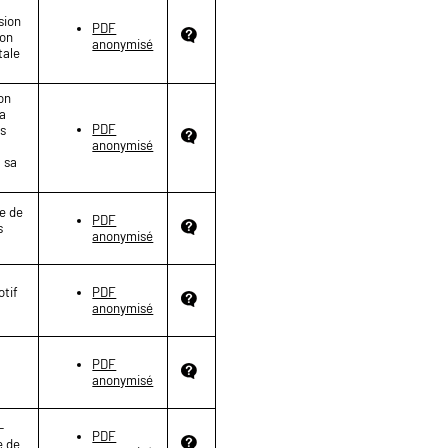
sion
PDF
ion
anonymisé
tale
on
La
PDF
ns
anonymisé
à sa
re de
PDF
s
anonymisé
otif
PDF
anonymisé
PDF
anonymisé
-
PDF
e de