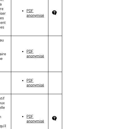
la
ire
PDF
iser
anonymisé
res
ment
ées
eau
PDF
aire
anonymisé
ue
PDF
anonymisé
otif
eux
elle
PDF
n
anonymisé
u'il