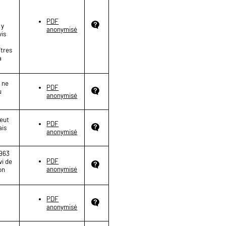
PDF
 y
anonymisé
vis
îtres
a
e ne
PDF
u
anonymisé
peut
PDF
ais
anonymisé
1963
PDF
vi de
anonymisé
on
PDF
anonymisé