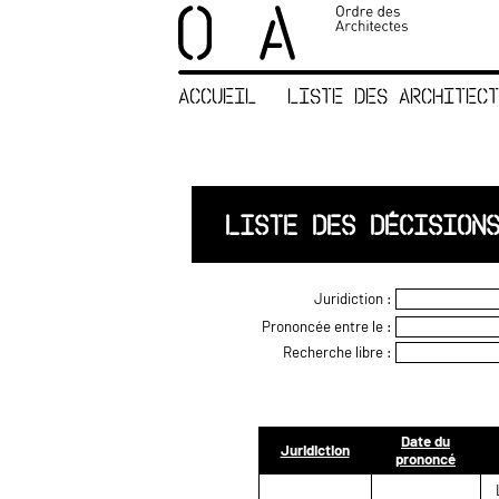
×
ORDRE DES
ARCHITECTES
ACCUEIL
LISTE DES ARCHITECT
ACCUEIL
LISTE DES
ARCHITECTES
JURISPRUDENCE
LISTE DES DÉCISION
ANNEXE 4 CODT
NOUS
Juridiction :
CONTACTER
Prononcée entre le :
Recherche libre :
Date du
Juridiction
prononcé