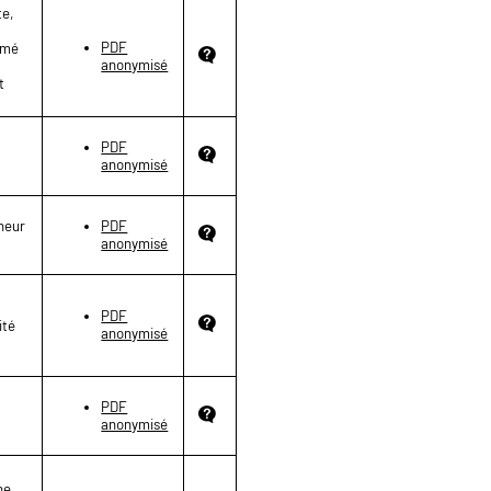
te,
PDF
timé
anonymisé
t
PDF
anonymisé
eneur
PDF
anonymisé
PDF
ité
anonymisé
PDF
anonymisé
he,