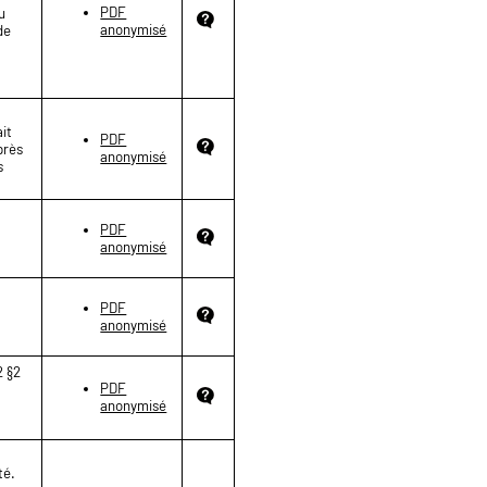
PDF
du
anonymisé
de
e
it
PDF
près
anonymisé
s
PDF
anonymisé
PDF
anonymisé
2 §2
PDF
anonymisé
té.