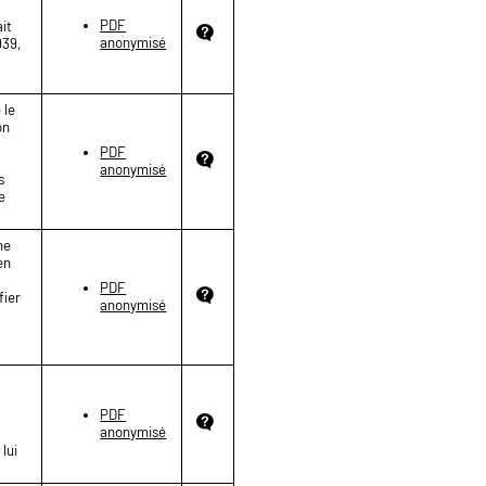
PDF
ait
anonymisé
939,
 le
on
PDF
anonymisé
s
e
ne
en
PDF
fier
anonymisé
PDF
anonymisé
 lui