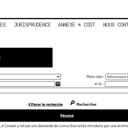
ES
JURISPRUDENCE
ANNEXE 4 CODT
NOUS CON
S
Mots-clés :
Sélectionner 
et le :
Effacer la recherche
Résumé
Le Conseil a refusé une demande de cumul d'activités introduite par une archit