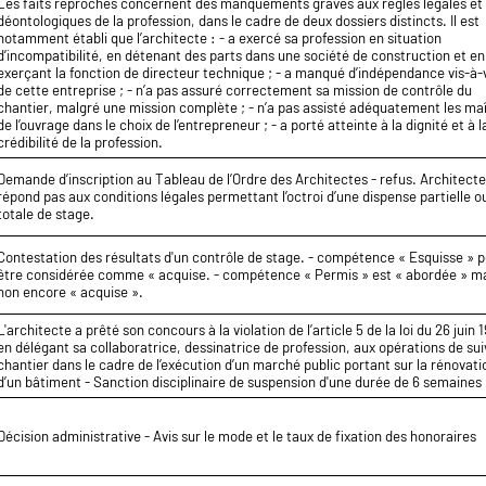
Les faits reprochés concernent des manquements graves aux règles légales et
déontologiques de la profession, dans le cadre de deux dossiers distincts. Il est
notamment établi que l’architecte : - a exercé sa profession en situation
d’incompatibilité, en détenant des parts dans une société de construction et en
exerçant la fonction de directeur technique ; - a manqué d’indépendance vis-à-
de cette entreprise ; - n’a pas assuré correctement sa mission de contrôle du
chantier, malgré une mission complète ; - n’a pas assisté adéquatement les ma
de l’ouvrage dans le choix de l’entrepreneur ; - a porté atteinte à la dignité et à l
crédibilité de la profession.
Demande d’inscription au Tableau de l’Ordre des Architectes - refus. Architect
répond pas aux conditions légales permettant l’octroi d’une dispense partielle o
totale de stage.
Contestation des résultats d'un contrôle de stage. - compétence « Esquisse » 
être considérée comme « acquise. - compétence « Permis » est « abordée » m
non encore « acquise ».
L'architecte a prêté son concours à la violation de l’article 5 de la loi du 26 juin 
en délégant sa collaboratrice, dessinatrice de profession, aux opérations de sui
chantier dans le cadre de l’exécution d’un marché public portant sur la rénovati
d’un bâtiment - Sanction disciplinaire de suspension d'une durée de 6 semaines
Décision administrative - Avis sur le mode et le taux de fixation des honoraires