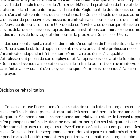
en vertu de l’article 5 de la loi du 20 février 1939 sur la protection du titre et de 
profession d’architecte défini par l’article 6 du Règlement de déontologie, de fa
acte d’architecte en dehors de ses fonctions. Le Conseil décide de ne pas autor
la consœur de poursuivre les missions architecturales pour le compte des maît
de l’ouvrage de feu l’architecte O ; - décide de l’inviter à se décharger officielle
et sans délai de ses missions auprès des administrations communales concern
et des maîtres de l’ouvrage, et d’en fournir la preuve au Conseil de l’Ordre.
La décision dont appel a rejeté la demande d’inscription de l'architecte au tabl
de l’Ordre sous le statut d’appointé combiné avec une activité professionnelle
d’architecte indépendant à titre complémentaire eu égard à la qualité
d'établissement public de son employeur et l'a repris sous le statut de fonctionn
- Demande devenue sans objet en raison de la fin du contrat de travail interven
dans l'intervalle - qualité d'employeur publique néanmoins reconnue à l'ancien
employeur
Décision de réhabilitation
Le Conseil a refusé l'inscription d'une architecte sur la liste des stagiaires au m
que le maître de stage pressenti assurait déjà simultanément la formation de d
stagiaires. Se fondant sur la recommandation relative au stage, le Conseil rapp
qu'en principe un maître de stage ne devrait former qu'un seul stagiaire et que
l'admission de plusieurs stagiaires relève d'une appréciation au cas par cas. Bie
que le Conseil admette exceptionnellement deux stagiaires simultanés afin de
répondre aux difficultés rencontrées pour trouver un maître de stage, il estime q