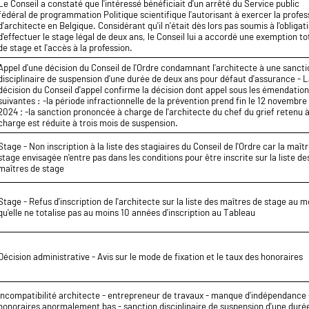
Le Conseil a constaté que l'intéressé bénéficiait d'un arrêté du Service public
fédéral de programmation Politique scientifique l'autorisant à exercer la profes
d'architecte en Belgique. Considérant qu'il n'était dès lors pas soumis à l'obligat
d'effectuer le stage légal de deux ans, le Conseil lui a accordé une exemption to
de stage et l'accès à la profession.
Appel d'une décision du Conseil de l'Ordre condamnant l'architecte à une sancti
disciplinaire de suspension d'une durée de deux ans pour défaut d'assurance - 
décision du Conseil d'appel confirme la décision dont appel sous les émendatio
suivantes : -la période infractionnelle de la prévention prend fin le 12 novembre
2024 ; -la sanction prononcée à charge de l'architecte du chef du grief retenu 
charge est réduite à trois mois de suspension.
Stage - Non inscription à la liste des stagiaires du Conseil de l'Ordre car la maît
stage envisagée n'entre pas dans les conditions pour être inscrite sur la liste de
maîtres de stage
Stage - Refus d'inscription de l'architecte sur la liste des maîtres de stage au m
qu'elle ne totalise pas au moins 10 années d'inscription au Tableau
Décision administrative - Avis sur le mode de fixation et le taux des honoraires
Incompatibilité architecte - entrepreneur de travaux - manque d'indépendance 
honoraires anormalement bas - sanction disciplinaire de suspension d'une duré