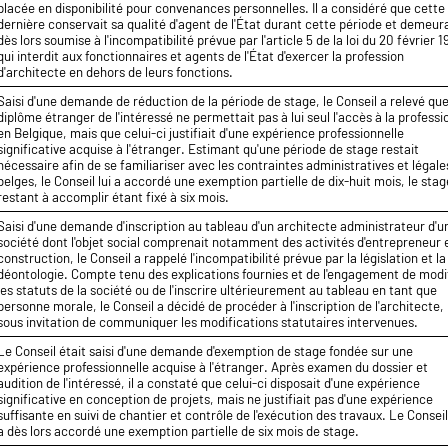
placée en disponibilité pour convenances personnelles. Il a considéré que cette
dernière conservait sa qualité d'agent de l'État durant cette période et demeur
dès lors soumise à l'incompatibilité prévue par l'article 5 de la loi du 20 février 1
qui interdit aux fonctionnaires et agents de l'État d'exercer la profession
d'architecte en dehors de leurs fonctions.
Saisi d'une demande de réduction de la période de stage, le Conseil a relevé que
diplôme étranger de l'intéressé ne permettait pas à lui seul l'accès à la professi
en Belgique, mais que celui-ci justifiait d'une expérience professionnelle
significative acquise à l'étranger. Estimant qu'une période de stage restait
nécessaire afin de se familiariser avec les contraintes administratives et légale
belges, le Conseil lui a accordé une exemption partielle de dix-huit mois, le stag
restant à accomplir étant fixé à six mois.
Saisi d'une demande d'inscription au tableau d'un architecte administrateur d'u
société dont l'objet social comprenait notamment des activités d'entrepreneur 
construction, le Conseil a rappelé l'incompatibilité prévue par la législation et la
déontologie. Compte tenu des explications fournies et de l'engagement de modi
les statuts de la société ou de l'inscrire ultérieurement au tableau en tant que
personne morale, le Conseil a décidé de procéder à l'inscription de l'architecte,
sous invitation de communiquer les modifications statutaires intervenues.
Le Conseil était saisi d'une demande d'exemption de stage fondée sur une
expérience professionnelle acquise à l'étranger. Après examen du dossier et
audition de l'intéressé, il a constaté que celui-ci disposait d'une expérience
significative en conception de projets, mais ne justifiait pas d'une expérience
suffisante en suivi de chantier et contrôle de l'exécution des travaux. Le Conseil
a dès lors accordé une exemption partielle de six mois de stage.