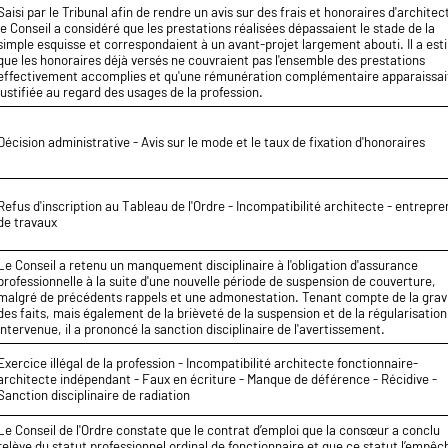
Saisi par le Tribunal afin de rendre un avis sur des frais et honoraires d'architec
le Conseil a considéré que les prestations réalisées dépassaient le stade de la
simple esquisse et correspondaient à un avant-projet largement abouti. Il a es
que les honoraires déjà versés ne couvraient pas l'ensemble des prestations
effectivement accomplies et qu'une rémunération complémentaire apparaissai
justifiée au regard des usages de la profession.
Décision administrative - Avis sur le mode et le taux de fixation d'honoraires
Refus d'inscription au Tableau de l'Ordre - Incompatibilité architecte - entrepr
de travaux
Le Conseil a retenu un manquement disciplinaire à l'obligation d'assurance
professionnelle à la suite d'une nouvelle période de suspension de couverture,
malgré de précédents rappels et une admonestation. Tenant compte de la grav
des faits, mais également de la brièveté de la suspension et de la régularisation
intervenue, il a prononcé la sanction disciplinaire de l'avertissement.
Exercice illégal de la profession - Incompatibilité architecte fonctionnaire-
architecte indépendant - Faux en écriture - Manque de déférence - Récidive -
Sanction disciplinaire de radiation
Le Conseil de l'Ordre constate que le contrat d’emploi que la consœur a conclu
relève du statut professionnel ordinal de fonctionnaire et que ce statut l’empêc