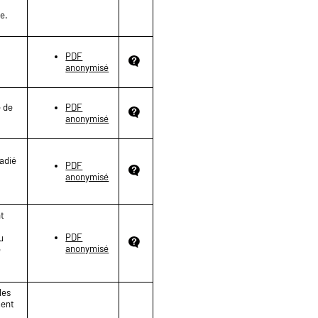
e.
PDF
anonymisé
e de
PDF
anonymisé
radié
PDF
anonymisé
nt
PDF
u
anonymisé
é
les
ment