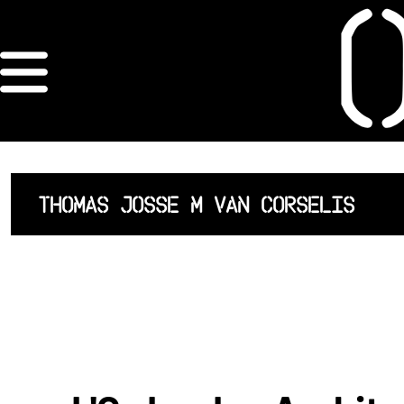
×
ORDRE DES
ARCHITECTES
ACCUEIL
THOMAS JOSSE M VAN CORSELIS
LISTE DES
ARCHITECTES
JURISPRUDENCE
ANNEXE 4 CODT