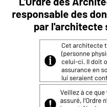
L'Ordre des Archite
responsable des donn
NOUS
par l'architecte
CONTACTER
Cet architecte t
(personne physi
celui-ci. Il doi
assurance en so
lui seraient co
Veillez à ce que
assuré, l’Ordre 