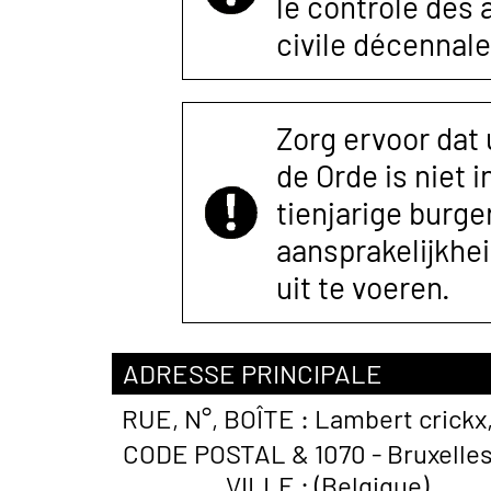
le contrôle des
civile décennale
Zorg ervoor dat
de Orde is niet 
tienjarige burger
aansprakelijkhe
uit te voeren.
ADRESSE PRINCIPALE
RUE, N°, BOÎTE :
Lambert crickx,
CODE POSTAL &
1070 - Bruxelle
VILLE :
(Belgique)