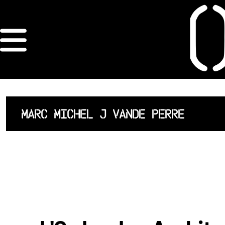
×
ORDRE DES
ARCHITECTES
ACCUEIL
MARC MICHEL J VANDE PERRE
LISTE DES
ARCHITECTES
JURISPRUDENCE
ANNEXE 4 CODT