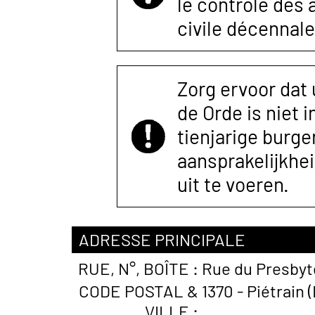
le contrôle des
civile décennale
Zorg ervoor dat
de Orde is niet 
tienjarige burger
aansprakelijkhe
uit te voeren.
ADRESSE PRINCIPALE
RUE, N°, BOÎTE :
Rue du Presbytè
CODE POSTAL &
1370 - Piétrain 
VILLE :