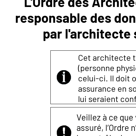
L'Ordre des Archite
responsable des donn
NOUS
par l'architecte
CONTACTER
Cet architecte t
(personne physi
celui-ci. Il doi
assurance en so
lui seraient co
Veillez à ce que
assuré, l’Ordre 