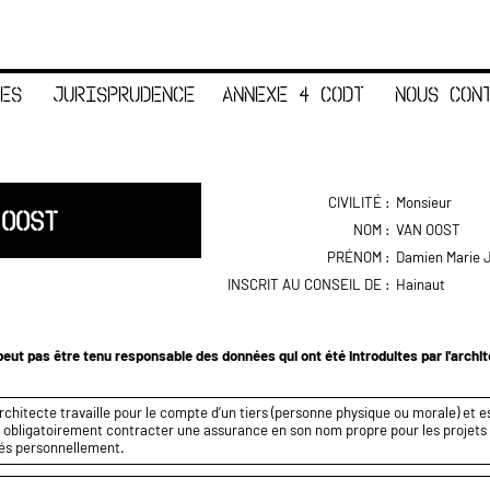
ES
JURISPRUDENCE
ANNEXE 4 CODT
NOUS CON
CIVILITÉ :
Monsieur
 OOST
NOM :
VAN OOST
PRÉNOM :
Damien Marie 
INSCRIT AU CONSEIL DE :
Hainaut
eut pas être tenu responsable des données qui ont été introduites par l'archi
rchitecte travaille pour le compte d’un tiers (personne physique ou morale) et es
it obligatoirement contracter une assurance en son nom propre pour les projets q
és personnellement.