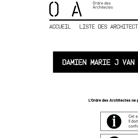
×
ORDRE DES
ARCHITECTES
ACCUEIL
LISTE DES ARCHITECT
ACCUEIL
LISTE DES
ARCHITECTES
JURISPRUDENCE
DAMIEN MARIE J VAN
ANNEXE 4 CODT
NOUS
CONTACTER
L'Ordre des Architectes ne p
Cet a
Il do
confi