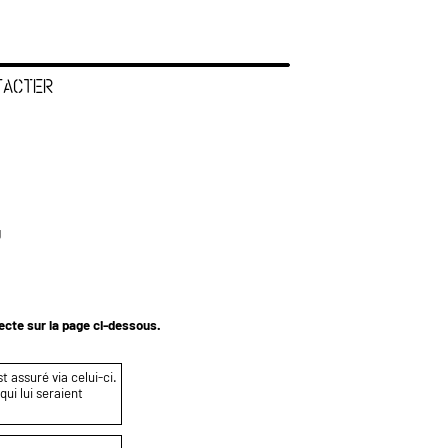
TACTER
J
tecte sur la page ci-dessous.
t assuré via celui-ci.
ui lui seraient