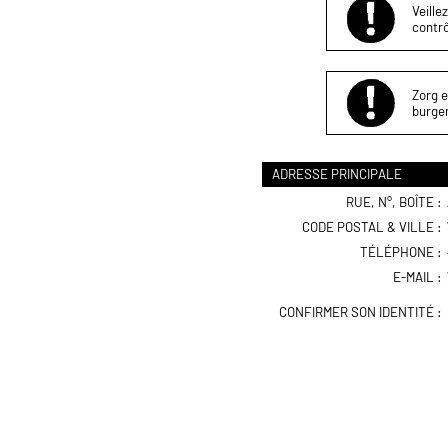
Veille
contrô
Zorg e
burger
ADRESSE PRINCIPALE
RUE, N°, BOÎTE :
CODE POSTAL & VILLE :
TÉLÉPHONE :
E-MAIL :
CONFIRMER SON IDENTITÉ :