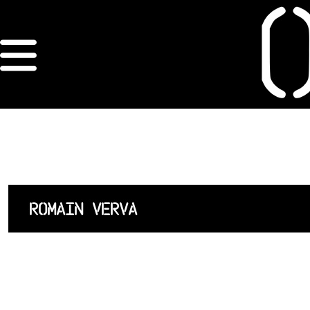
×
ORDRE DES
ARCHITECTES
ACCUEIL
LISTE DES
ROMAIN VERVA
ARCHITECTES
JURISPRUDENCE
ANNEXE 4 CODT