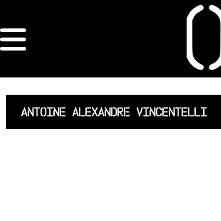
×
ORDRE DES
ARCHITECTES
ACCUEIL
ANTOINE ALEXANDRE VINCENTELLI
LISTE DES
ARCHITECTES
JURISPRUDENCE
ANNEXE 4 CODT