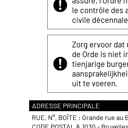
assuré, l’Ordre 
le contrôle des
civile décennale
Zorg ervoor dat
de Orde is niet 
tienjarige burger
aansprakelijkhe
uit te voeren.
ADRESSE PRINCIPALE
RUE, N°, BOÎTE :
Grande rue au B
CODE POSTAL &
1030 - Bruxelle