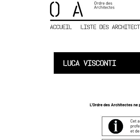
×
ORDRE DES
ARCHITECTES
ACCUEIL
LISTE DES ARCHITECT
ACCUEIL
LISTE DES
ARCHITECTES
JURISPRUDENCE
LUCA VISCONTI
ANNEXE 4 CODT
NOUS
CONTACTER
L'Ordre des Architectes ne p
Cet a
profe
et de