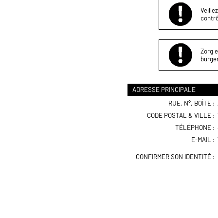
Veille
contrô
Zorg e
burger
ADRESSE PRINCIPALE
RUE, N°, BOÎTE :
CODE POSTAL & VILLE :
TÉLÉPHONE :
E-MAIL :
CONFIRMER SON IDENTITÉ :