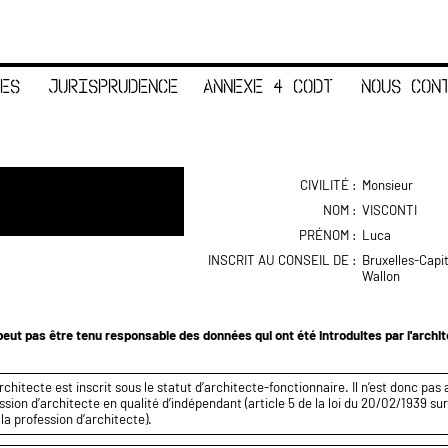
ES
JURISPRUDENCE
ANNEXE 4 CODT
NOUS CON
CIVILITÉ :
Monsieur
NOM :
VISCONTI
PRÉNOM :
Luca
INSCRIT AU CONSEIL DE :
Bruxelles-Capi
Wallon
eut pas être tenu responsable des données qui ont été introduites par l'archi
rchitecte est inscrit sous le statut d’architecte-fonctionnaire. Il n’est donc pas 
ssion d’architecte en qualité d’indépendant (article 5 de la loi du 20/02/1939 sur
 la profession d’architecte).