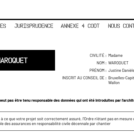
ES
JURISPRUDENCE
ANNEXE 4 CODT
NOUS CON
CIVILITÉ :
Madame
WAROQUET
NOM :
WAROQUET
PRÉNOM :
Justine Danièl
INSCRIT AU CONSEIL DE :
Bruxelles-Capi
Wallon
eut pas être tenu responsable des données qui ont été introduites par l'archi
z à ce que votre projet soit correctement assuré, l’Ordre n’étant pas en mesure d
le des assurances en responsabilité civile décennale par chantier