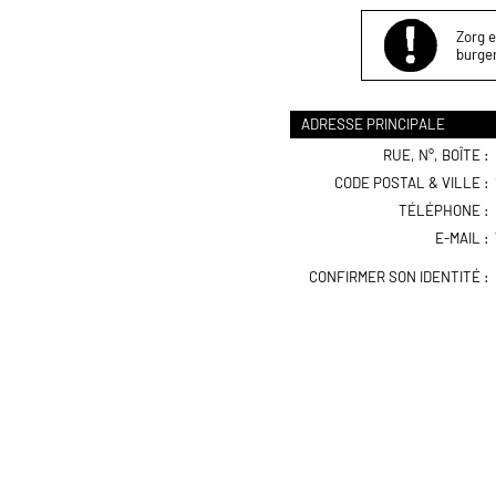
Zorg e
burger
ADRESSE PRINCIPALE
RUE, N°, BOÎTE :
CODE POSTAL & VILLE :
TÉLÉPHONE :
E-MAIL :
CONFIRMER SON IDENTITÉ :