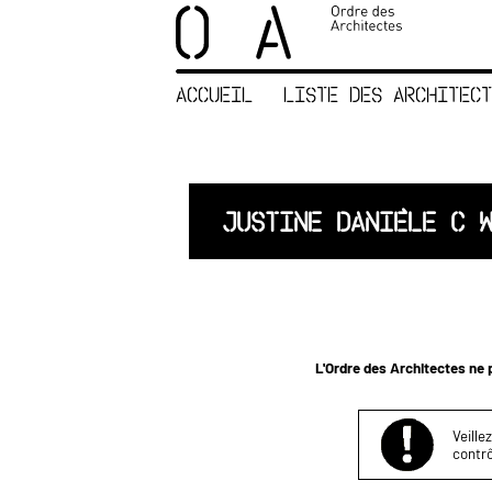
×
ORDRE DES
ARCHITECTES
ACCUEIL
LISTE DES ARCHITECT
ACCUEIL
LISTE DES
ARCHITECTES
JURISPRUDENCE
JUSTINE DANIÈLE C 
ANNEXE 4 CODT
NOUS
CONTACTER
L'Ordre des Architectes ne p
Veille
contrô