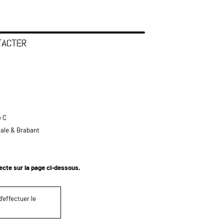
TACTER
e C
tale & Brabant
tecte sur la page ci-dessous.
’effectuer le