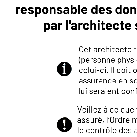
responsable des donn
NOUS
par l'architecte
CONTACTER
Cet architecte t
(personne physi
celui-ci. Il doi
assurance en so
lui seraient co
Veillez à ce que
assuré, l’Ordre 
le contrôle des