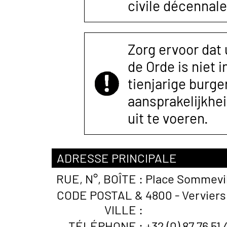
civile décennale
Zorg ervoor dat
de Orde is niet 
tienjarige burger
aansprakelijkhe
uit te voeren.
ADRESSE PRINCIPALE
RUE, N°, BOÎTE :
Place Sommevil
CODE POSTAL &
4800 - Verviers
VILLE :
TÉLÉPHONE :
+32 (0) 87 76 51 