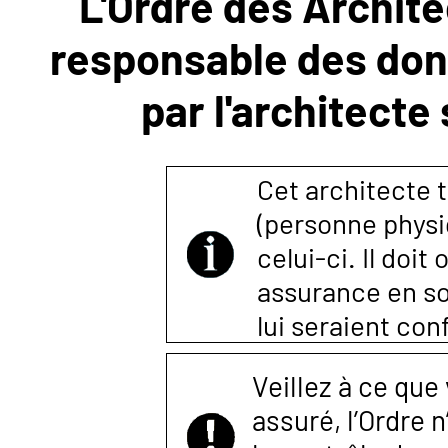
L'Ordre des Archite
responsable des donn
NOUS
par l'architecte
CONTACTER
Cet architecte t
(personne physi
celui-ci. Il doi
assurance en so
lui seraient co
Veillez à ce que
assuré, l’Ordre 