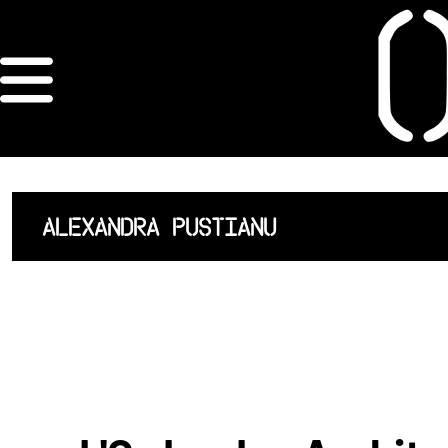
×
ORDRE DES
ARCHITECTES
ACCUEIL
ALEXANDRA PUSTIANU
LISTE DES
ARCHITECTES
JURISPRUDENCE
ANNEXE 4 CODT