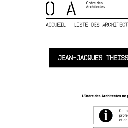
×
ORDRE DES
ARCHITECTES
ACCUEIL
LISTE DES ARCHITECT
ACCUEIL
LISTE DES
ARCHITECTES
JURISPRUDENCE
JEAN-JACQUES THEIS
ANNEXE 4 CODT
NOUS
CONTACTER
L'Ordre des Architectes ne p
Cet a
profe
et de