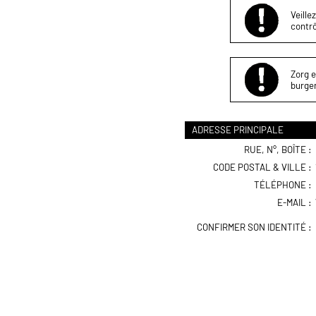
Veille
contrô
Zorg e
burger
ADRESSE PRINCIPALE
RUE, N°, BOÎTE :
CODE POSTAL & VILLE :
TÉLÉPHONE :
E-MAIL :
CONFIRMER SON IDENTITÉ :