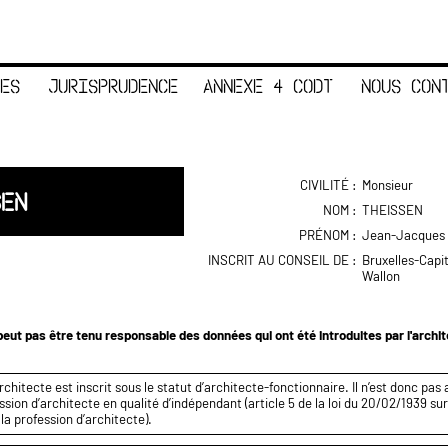
ES
JURISPRUDENCE
ANNEXE 4 CODT
NOUS CON
CIVILITÉ :
Monsieur
SEN
NOM :
THEISSEN
PRÉNOM :
Jean-Jacques
INSCRIT AU CONSEIL DE :
Bruxelles-Capi
Wallon
eut pas être tenu responsable des données qui ont été introduites par l'archi
rchitecte est inscrit sous le statut d’architecte-fonctionnaire. Il n’est donc pas 
ssion d’architecte en qualité d’indépendant (article 5 de la loi du 20/02/1939 sur
 la profession d’architecte).