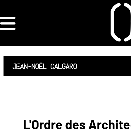
×
ORDRE DES
ARCHITECTES
ACCUEIL
JEAN-NOËL CALGARO
LISTE DES
ARCHITECTES
JURISPRUDENCE
ANNEXE 4 CODT
L'Ordre des Archite