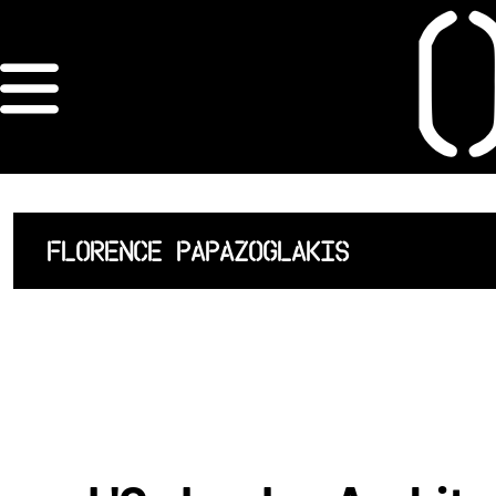
×
ORDRE DES
ARCHITECTES
ACCUEIL
FLORENCE PAPAZOGLAKIS
LISTE DES
ARCHITECTES
JURISPRUDENCE
ANNEXE 4 CODT