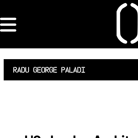
×
ORDRE DES
ARCHITECTES
ACCUEIL
RADU GEORGE PALADI
LISTE DES
ARCHITECTES
JURISPRUDENCE
ANNEXE 4 CODT