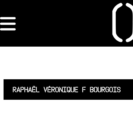
×
ORDRE DES
ARCHITECTES
ACCUEIL
LISTE DES
RAPHAËL VÉRONIQUE F BOURGOIS
ARCHITECTES
JURISPRUDENCE
ANNEXE 4 CODT