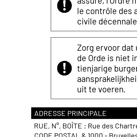
assuré, l’Ordre 
le contrôle des
civile décennale
Zorg ervoor dat
de Orde is niet 
tienjarige burger
aansprakelijkhe
uit te voeren.
ADRESSE PRINCIPALE
RUE, N°, BOÎTE :
Rue des Chartr
CODE POSTAL &
1000 - Bruxelle