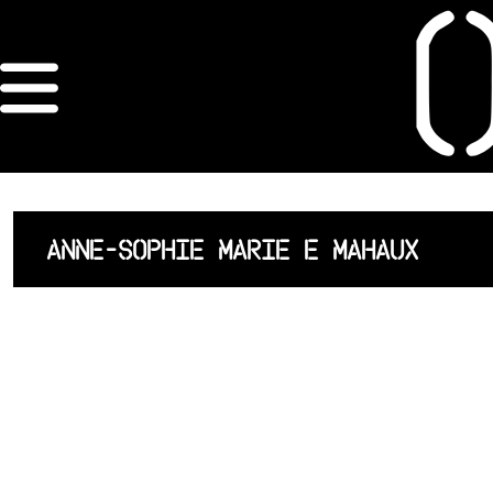
×
ORDRE DES
ARCHITECTES
ACCUEIL
ANNE-SOPHIE MARIE E MAHAUX
LISTE DES
ARCHITECTES
JURISPRUDENCE
ANNEXE 4 CODT