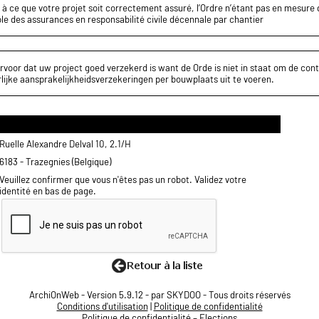
z à ce que votre projet soit correctement assuré, l’Ordre n’étant pas en mesure d
le des assurances en responsabilité civile décennale par chantier
rvoor dat uw project goed verzekerd is want de Orde is niet in staat om de cont
lijke aansprakelijkheidsverzekeringen per bouwplaats uit te voeren.
Ruelle Alexandre Delval 10, 2.1/H
6183 - Trazegnies (Belgique)
Veuillez confirmer que vous n'êtes pas un robot. Validez votre
identité en bas de page.
ArchiOnWeb - Version 5.9.12 - par SKYDOO - Tous droits réservés
Conditions d'utilisation
|
Politique de confidentialité
Politique de confidentialité – Elections