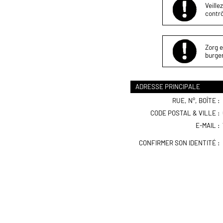
Veille
contrô
Zorg e
burger
ADRESSE PRINCIPALE
RUE, N°, BOÎTE :
CODE POSTAL & VILLE :
E-MAIL :
CONFIRMER SON IDENTITÉ :