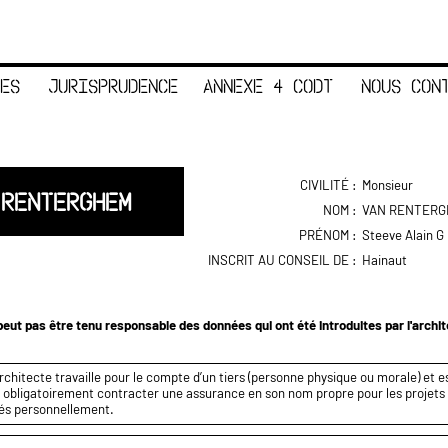
ES
JURISPRUDENCE
ANNEXE 4 CODT
NOUS CON
CIVILITÉ :
Monsieur
 RENTERGHEM
NOM :
VAN RENTER
PRÉNOM :
Steeve Alain G
INSCRIT AU CONSEIL DE :
Hainaut
eut pas être tenu responsable des données qui ont été introduites par l'archi
rchitecte travaille pour le compte d’un tiers (personne physique ou morale) et es
it obligatoirement contracter une assurance en son nom propre pour les projets q
és personnellement.