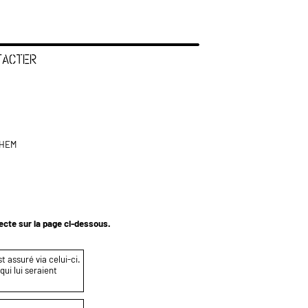
TACTER
GHEM
tecte sur la page ci-dessous.
t assuré via celui-ci.
ui lui seraient