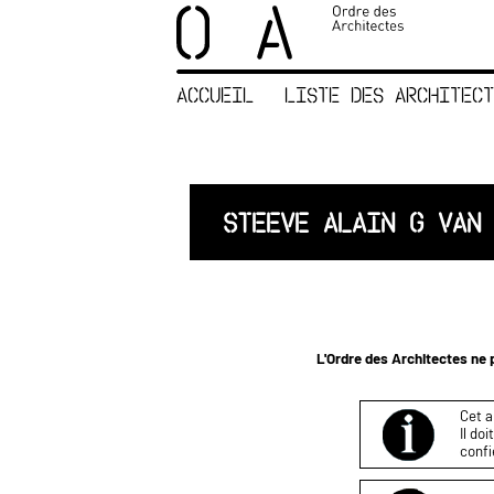
×
ORDRE DES
ARCHITECTES
ACCUEIL
LISTE DES ARCHITECT
ACCUEIL
LISTE DES
ARCHITECTES
JURISPRUDENCE
STEEVE ALAIN G VAN
ANNEXE 4 CODT
NOUS
CONTACTER
L'Ordre des Architectes ne p
Cet a
Il do
confi