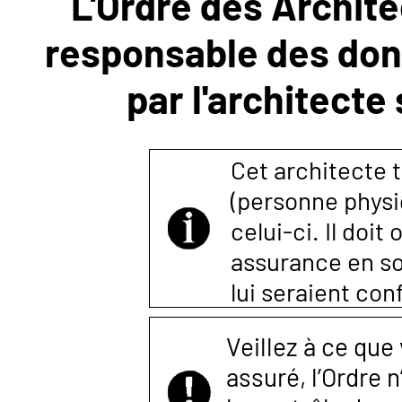
L'Ordre des Archite
responsable des donn
NOUS
par l'architecte
CONTACTER
Cet architecte t
(personne physi
celui-ci. Il doi
assurance en so
lui seraient co
Veillez à ce que
assuré, l’Ordre 