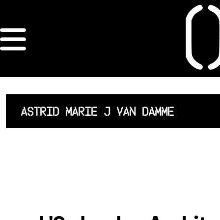
×
ORDRE DES
ARCHITECTES
ACCUEIL
ASTRID MARIE J VAN DAMME
LISTE DES
ARCHITECTES
JURISPRUDENCE
ANNEXE 4 CODT