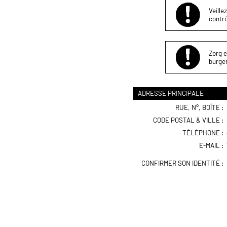
Veille
contrô
Zorg e
burger
ADRESSE PRINCIPALE
RUE, N°, BOÎTE :
CODE POSTAL & VILLE :
TÉLÉPHONE :
E-MAIL :
CONFIRMER SON IDENTITÉ :