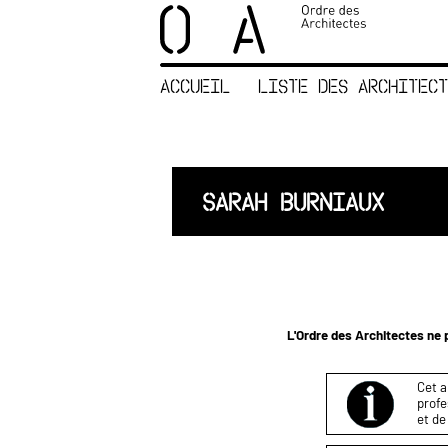
×
ORDRE DES
ARCHITECTES
ACCUEIL
LISTE DES ARCHITECT
ACCUEIL
LISTE DES
ARCHITECTES
JURISPRUDENCE
SARAH BURNIAUX
ANNEXE 4 CODT
NOUS
CONTACTER
L'Ordre des Architectes ne p
Cet a
profe
et de