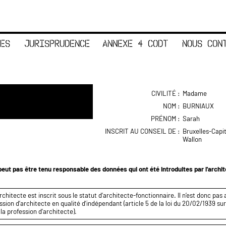
ES
JURISPRUDENCE
ANNEXE 4 CODT
NOUS CON
CIVILITÉ :
Madame
NOM :
BURNIAUX
PRÉNOM :
Sarah
INSCRIT AU CONSEIL DE :
Bruxelles-Capi
Wallon
eut pas être tenu responsable des données qui ont été introduites par l'archi
rchitecte est inscrit sous le statut d’architecte-fonctionnaire. Il n’est donc pas 
ssion d’architecte en qualité d’indépendant (article 5 de la loi du 20/02/1939 sur
 la profession d’architecte).