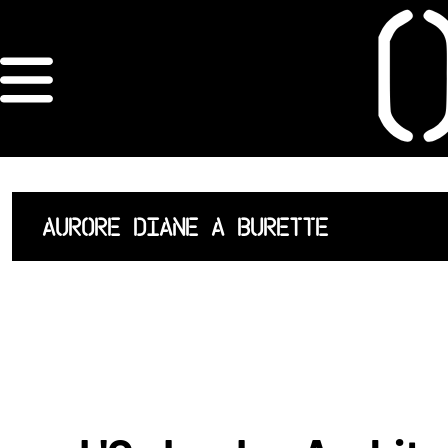
×
ORDRE DES
ARCHITECTES
ACCUEIL
AURORE DIANE A BURETTE
LISTE DES
ARCHITECTES
JURISPRUDENCE
ANNEXE 4 CODT