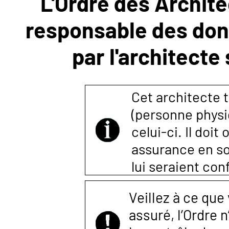
L'Ordre des Archite
responsable des donn
NOUS
par l'architecte
CONTACTER
Cet architecte t
(personne physi
celui-ci. Il doi
assurance en so
lui seraient co
Veillez à ce que
assuré, l’Ordre 