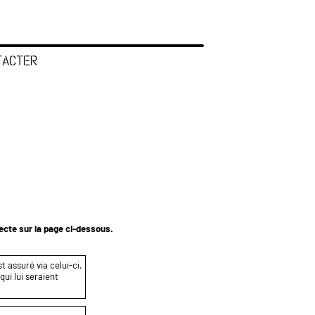
TACTER
tecte sur la page ci-dessous.
t assuré via celui-ci.
ui lui seraient