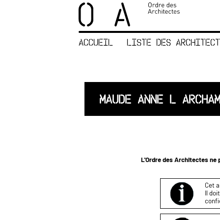
×
ORDRE DES
ARCHITECTES
ACCUEIL
LISTE DES ARCHITECT
ACCUEIL
LISTE DES
ARCHITECTES
JURISPRUDENCE
MAUDE ANNE L ARCHA
ANNEXE 4 CODT
NOUS
CONTACTER
L'Ordre des Architectes ne p
Cet a
Il do
confi