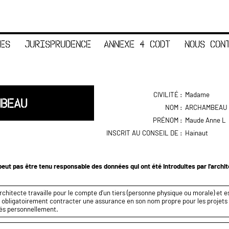
ES
JURISPRUDENCE
ANNEXE 4 CODT
NOUS CON
CIVILITÉ :
Madame
MBEAU
NOM :
ARCHAMBEAU
PRÉNOM :
Maude Anne L
INSCRIT AU CONSEIL DE :
Hainaut
eut pas être tenu responsable des données qui ont été introduites par l'archi
rchitecte travaille pour le compte d’un tiers (personne physique ou morale) et es
it obligatoirement contracter une assurance en son nom propre pour les projets q
és personnellement.