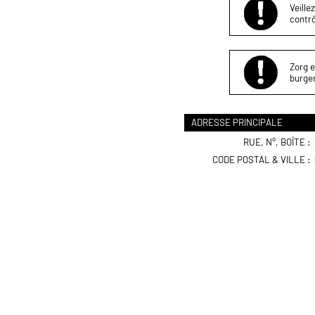
Veille
contrô
Zorg e
burger
ADRESSE PRINCIPALE
RUE, N°, BOÎTE :
CODE POSTAL & VILLE :