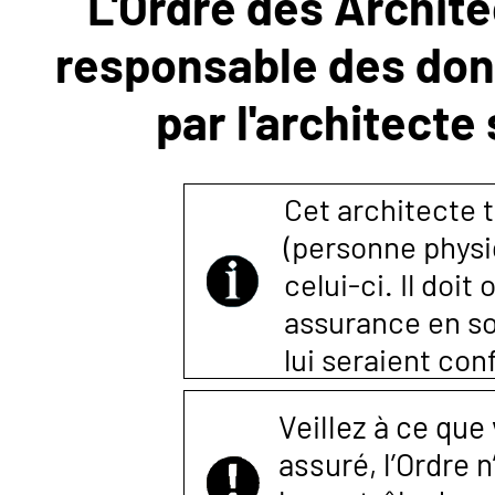
L'Ordre des Archite
responsable des donn
NOUS
par l'architecte
CONTACTER
Cet architecte t
(personne physi
celui-ci. Il doi
assurance en so
lui seraient co
Veillez à ce que
assuré, l’Ordre 