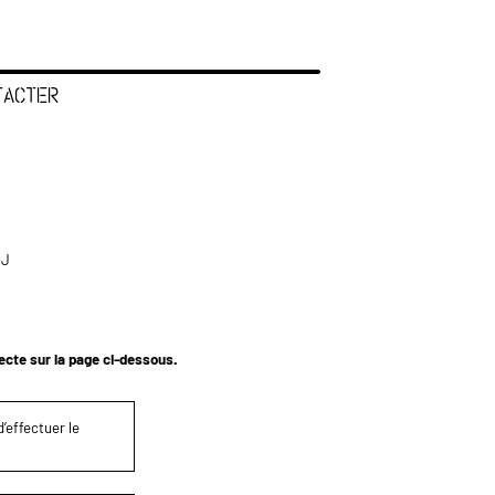
TACTER
 J
tecte sur la page ci-dessous.
’effectuer le