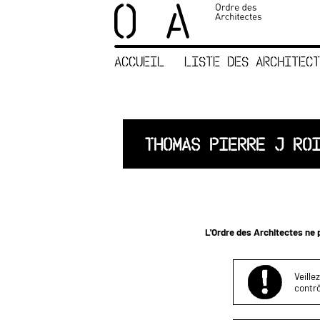
×
ORDRE DES
ARCHITECTES
ACCUEIL
LISTE DES ARCHITECT
ACCUEIL
LISTE DES
ARCHITECTES
JURISPRUDENCE
THOMAS PIERRE J RO
ANNEXE 4 CODT
NOUS
CONTACTER
L'Ordre des Architectes ne p
Veille
contrô