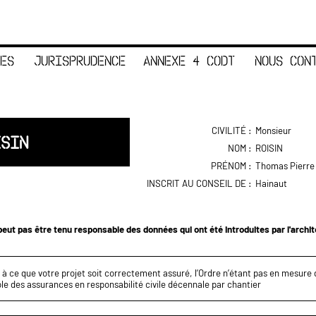
ES
JURISPRUDENCE
ANNEXE 4 CODT
NOUS CON
CIVILITÉ :
Monsieur
ISIN
NOM :
ROISIN
PRÉNOM :
Thomas Pierre
INSCRIT AU CONSEIL DE :
Hainaut
eut pas être tenu responsable des données qui ont été introduites par l'archi
z à ce que votre projet soit correctement assuré, l’Ordre n’étant pas en mesure d
le des assurances en responsabilité civile décennale par chantier