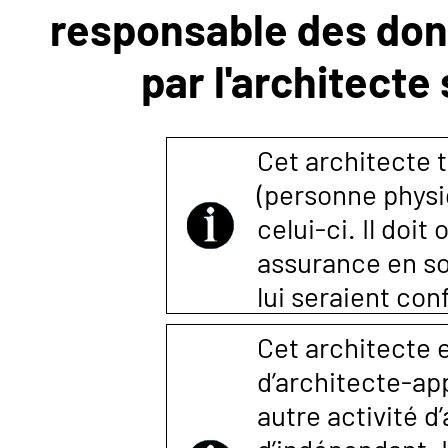
responsable des donn
NOUS
par l'architecte
CONTACTER
Cet architecte t
(personne physi
celui-ci. Il doi
assurance en so
lui seraient co
Cet architecte e
d’architecte-a
autre activité d