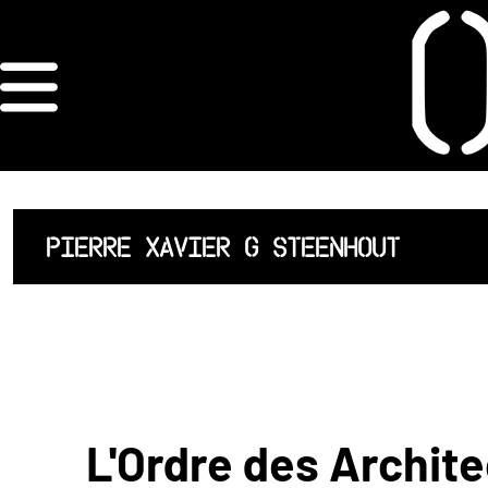
×
ORDRE DES
ARCHITECTES
ACCUEIL
PIERRE XAVIER G STEENHOUT
LISTE DES
ARCHITECTES
JURISPRUDENCE
ANNEXE 4 CODT
L'Ordre des Archite