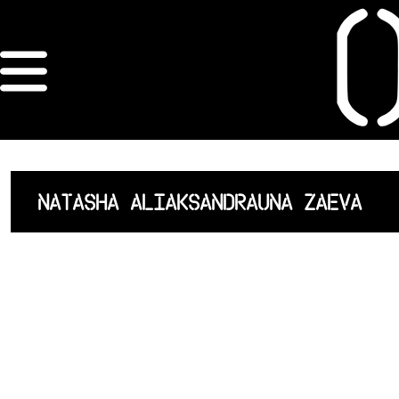
×
ORDRE DES
ARCHITECTES
ACCUEIL
NATASHA ALIAKSANDRAUNA ZAEVA
LISTE DES
ARCHITECTES
JURISPRUDENCE
ANNEXE 4 CODT