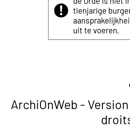
de Orde is niet 
tienjarige burger
aansprakelijkhe
uit te voeren.
ArchiOnWeb - Version 
droit