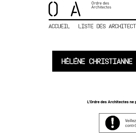
×
ORDRE DES
ARCHITECTES
ACCUEIL
LISTE DES ARCHITECT
ACCUEIL
LISTE DES
ARCHITECTES
JURISPRUDENCE
HÉLÈNE CHRISTIANNE
ANNEXE 4 CODT
NOUS
CONTACTER
L'Ordre des Architectes ne p
Veille
contrô