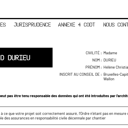
ES
JURISPRUDENCE
ANNEXE 4 CODT
NOUS CON
CIVILITÉ :
Madame
 D DURIEU
NOM :
DURIEU
PRÉNOM :
Hélène Christi
INSCRIT AU CONSEIL DE :
Bruxelles-Capi
Wallon
eut pas être tenu responsable des données qui ont été introduites par l'archi
z à ce que votre projet soit correctement assuré, l’Ordre n’étant pas en mesure d
le des assurances en responsabilité civile décennale par chantier