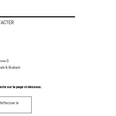
TACTER
anne D
tale & Brabant
tecte sur la page ci-dessous.
’effectuer le