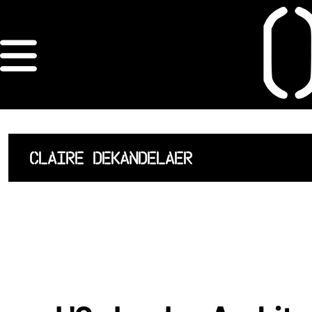
×
ORDRE DES
ARCHITECTES
ACCUEIL
CLAIRE DEKANDELAER
LISTE DES
ARCHITECTES
JURISPRUDENCE
ANNEXE 4 CODT