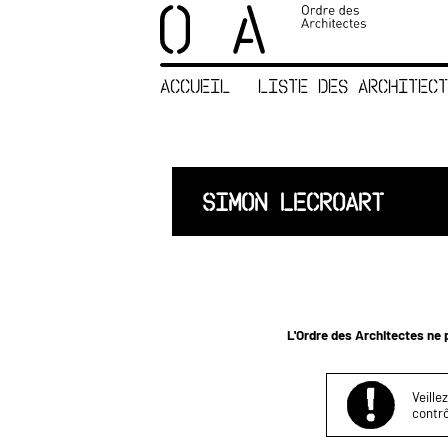
×
ORDRE DES
ARCHITECTES
ACCUEIL
LISTE DES ARCHITECT
ACCUEIL
LISTE DES
ARCHITECTES
JURISPRUDENCE
SIMON LECROART
ANNEXE 4 CODT
NOUS
CONTACTER
L'Ordre des Architectes ne p
Veille
contrô