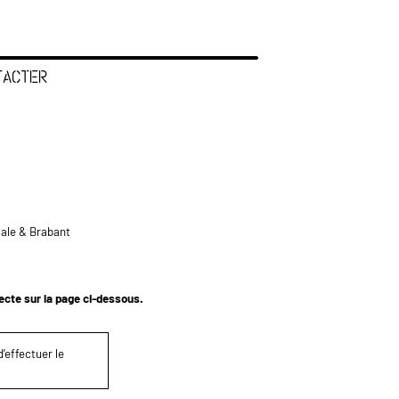
TACTER
tale & Brabant
tecte sur la page ci-dessous.
’effectuer le