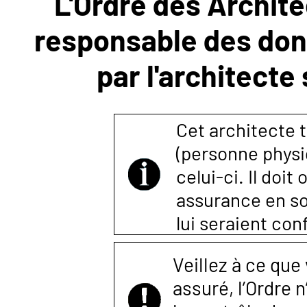
L'Ordre des Archite
responsable des donn
NOUS
par l'architecte
CONTACTER
Cet architecte t
(personne physi
celui-ci. Il doi
assurance en so
lui seraient co
Veillez à ce que
assuré, l’Ordre 