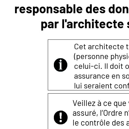
responsable des donn
NOUS
par l'architecte
CONTACTER
Cet architecte t
(personne physi
celui-ci. Il doi
assurance en so
lui seraient co
Veillez à ce que
assuré, l’Ordre 
le contrôle des