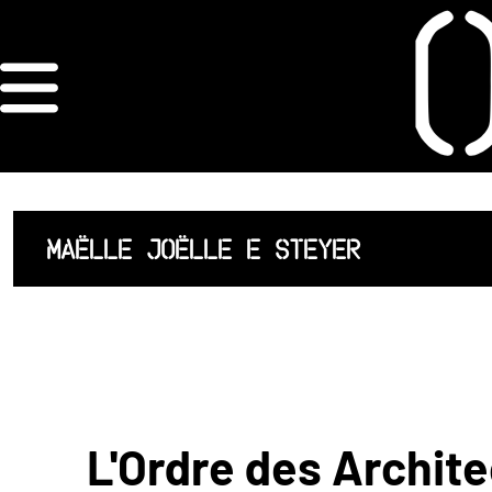
×
ORDRE DES
ARCHITECTES
ACCUEIL
MAËLLE JOËLLE E STEYER
LISTE DES
ARCHITECTES
JURISPRUDENCE
ANNEXE 4 CODT
L'Ordre des Archite