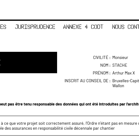
ES
JURISPRUDENCE
ANNEXE 4 CODT
NOUS CON
CIVILITÉ :
Monsieur
E
NOM :
STACHE
PRÉNOM :
Arthur Max X
INSCRIT AU CONSEIL DE :
Bruxelles-Capi
Wallon
eut pas être tenu responsable des données qui ont été introduites par l'archi
z à ce que votre projet soit correctement assuré, l’Ordre n’étant pas en mesure d
le des assurances en responsabilité civile décennale par chantier