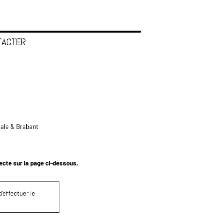
TACTER
tale & Brabant
tecte sur la page ci-dessous.
’effectuer le