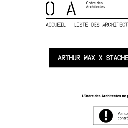
×
ORDRE DES
ARCHITECTES
ACCUEIL
LISTE DES ARCHITECT
ACCUEIL
LISTE DES
ARCHITECTES
JURISPRUDENCE
ARTHUR MAX X STACH
ANNEXE 4 CODT
NOUS
CONTACTER
L'Ordre des Architectes ne p
Veille
contrô