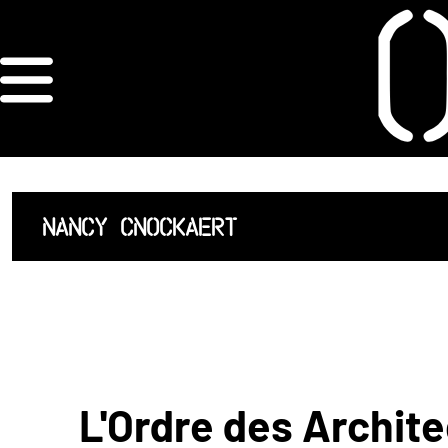
×
ORDRE DES
ARCHITECTES
ACCUEIL
NANCY CNOCKAERT
LISTE DES
ARCHITECTES
JURISPRUDENCE
ANNEXE 4 CODT
L'Ordre des Archite