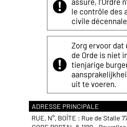
assuré, l’Ordre 
le contrôle des
civile décennale
Zorg ervoor dat
de Orde is niet 
tienjarige burger
aansprakelijkhe
uit te voeren.
ADRESSE PRINCIPALE
RUE, N°, BOÎTE :
Rue de Stalle 7
CODE POSTAL &
1180 - Bruxelles