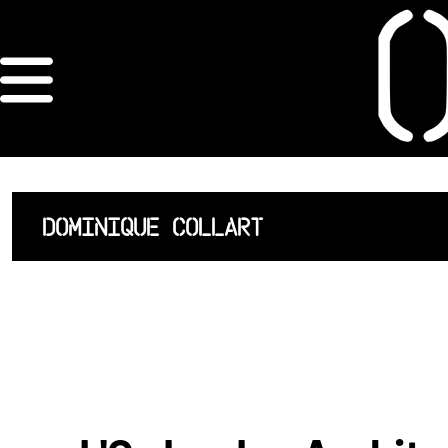
×
ORDRE DES
ARCHITECTES
ACCUEIL
DOMINIQUE COLLART
LISTE DES
ARCHITECTES
JURISPRUDENCE
ANNEXE 4 CODT