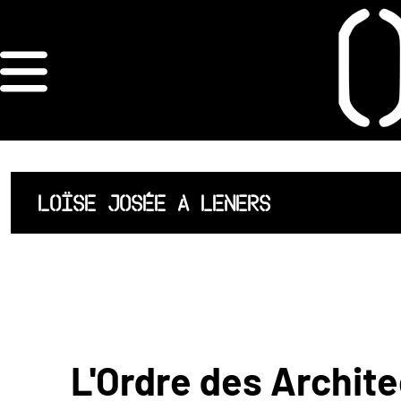
×
ORDRE DES
ARCHITECTES
ACCUEIL
LOÏSE JOSÉE A LENERS
LISTE DES
ARCHITECTES
JURISPRUDENCE
ANNEXE 4 CODT
L'Ordre des Archite