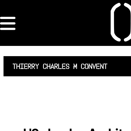
×
ORDRE DES
ARCHITECTES
ACCUEIL
THIERRY CHARLES M CONVENT
LISTE DES
ARCHITECTES
JURISPRUDENCE
ANNEXE 4 CODT