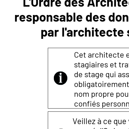
L'Ordre des Archite
responsable des donn
NOUS
par l'architecte
CONTACTER
Cet architecte es
stagiaires et tr
de stage qui ass
obligatoirement
nom propre pour 
confiés person
Veillez à ce que