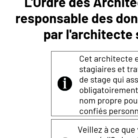
L'Ordre des Archite
responsable des donn
NOUS
par l'architecte
CONTACTER
Cet architecte es
stagiaires et tr
de stage qui ass
obligatoirement
nom propre pour 
confiés person
Veillez à ce que