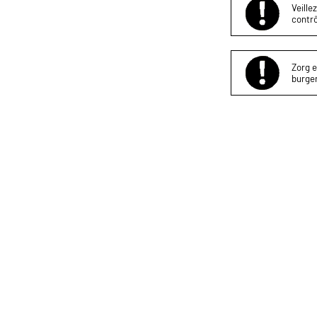
Veille
contrô
Zorg e
burger