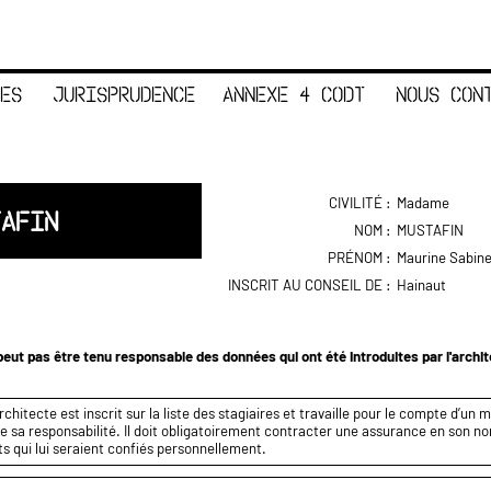
ES
JURISPRUDENCE
ANNEXE 4 CODT
NOUS CON
CIVILITÉ :
Madame
TAFIN
NOM :
MUSTAFIN
PRÉNOM :
Maurine Sabin
INSCRIT AU CONSEIL DE :
Hainaut
eut pas être tenu responsable des données qui ont été introduites par l'archi
rchitecte est inscrit sur la liste des stagiaires et travaille pour le compte d’un 
e sa responsabilité. Il doit obligatoirement contracter une assurance en son n
ts qui lui seraient confiés personnellement.