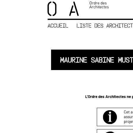
×
ORDRE DES
ARCHITECTES
ACCUEIL
LISTE DES ARCHITECT
ACCUEIL
LISTE DES
ARCHITECTES
JURISPRUDENCE
MAURINE SABINE MUS
ANNEXE 4 CODT
NOUS
CONTACTER
L'Ordre des Architectes ne p
Cet a
assur
proje