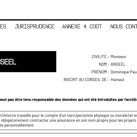
ES
JURISPRUDENCE
ANNEXE 4 CODT
NOUS CON
CIVILITÉ :
Monsieur
NSEEL
NOM :
ANSEEL
PRÉNOM :
Dominique Pau
INSCRIT AU CONSEIL DE :
Hainaut
eut pas être tenu responsable des données qui ont été introduites par l'archi
rchitecte travaille pour le compte d’un tiers (personne physique ou morale) et es
it obligatoirement contracter une assurance en son nom propre pour les projets q
és personnellement.