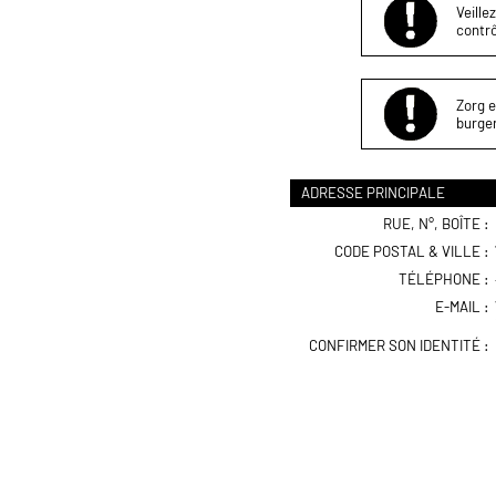
Veille
contrô
Zorg e
burger
ADRESSE PRINCIPALE
RUE, N°, BOÎTE :
CODE POSTAL & VILLE :
TÉLÉPHONE :
E-MAIL :
CONFIRMER SON IDENTITÉ :