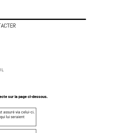
TACTER
l L
tecte sur la page ci-dessous.
t assuré via celui-ci.
ui lui seraient