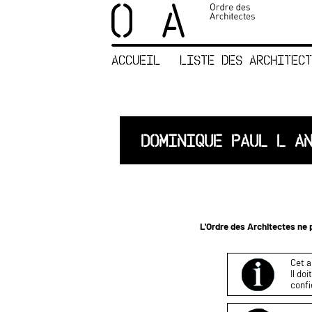
×
ORDRE DES
ARCHITECTES
ACCUEIL
LISTE DES ARCHITECT
ACCUEIL
LISTE DES
ARCHITECTES
JURISPRUDENCE
DOMINIQUE PAUL L A
ANNEXE 4 CODT
NOUS
CONTACTER
L'Ordre des Architectes ne p
Cet a
Il do
confi